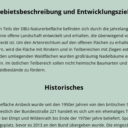
ebietsbeschreibung und Entwicklungszie
 Teils der DBU-Naturerbefläche befinden sich durch die jahrelang
ine offene Landschaft entwickelt und erhalten, die überwiegend v
eckt ist. Um den Artenreichtum auf den offenen Flächen zu erha
n, wird die Fläche mit Rindern und in Teilbereichen mit Ziegen e
n den umliegenden Waldflächen wurden großräumig Nadelbäume ent
n. Im östlichen Teilbereich sollen nicht heimische Baumarten und
ldbestände zu fördern.
Historisches
fläche Arsbeck wurde seit den 1950er Jahren von den britischen St
estlich der Bundesstraße 221 handelt es sich um ein ehemaliges Tr
 bei Elmpt und Wildenrath bis Ende der 1970er Jahre beliefert. Spä
ungsplatz, bevor es 2013 an den Bund übergeben wurde. Die eingez