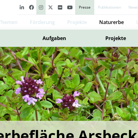
Presse
Publikationen
Newsl
Themen
Förderung
Projekte
Naturerbe
Aufgaben
Projekte
rbefläche Arsbeck