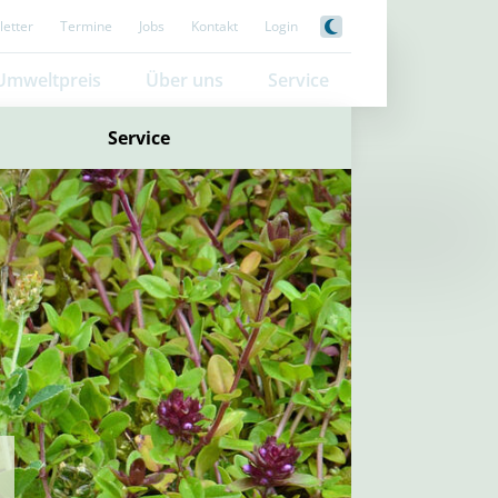
etter
Termine
Jobs
Kontakt
Login
Umweltpreis
Über uns
Service
Service