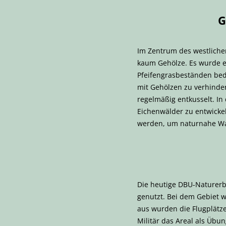
G
Im Zentrum des westlichen
kaum Gehölze. Es wurde e
Pfeifengrasbeständen bed
mit Gehölzen zu verhinder
regelmäßig entkusselt. I
Eichenwälder zu entwickel
werden, um naturnahe Wa
Die heutige DBU-Naturerbe
genutzt. Bei dem Gebiet w
aus wurden die Flugplätze
Militär das Areal als Üb