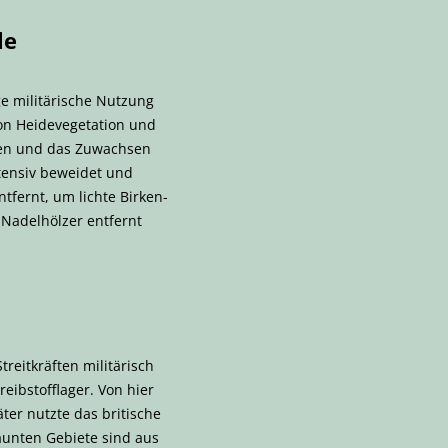
le
e militärische Nutzung
on Heidevegetation und
lten und das Zuwachsen
xtensiv beweidet und
fernt, um lichte Birken-
 Nadelhölzer entfernt
reitkräften militärisch
eibstofflager. Von hier
ter nutzte das britische
äunten Gebiete sind aus