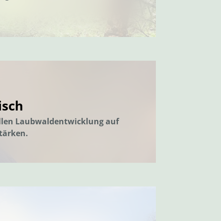
isch
llen Laubwaldentwicklung auf
tärken.