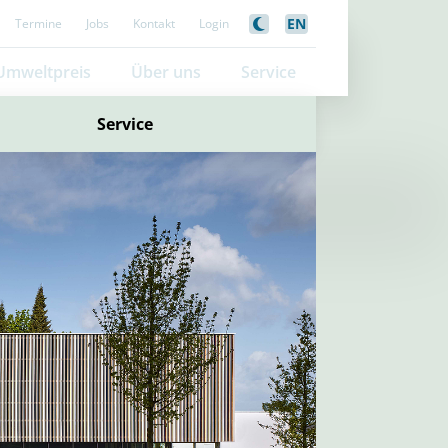
EN
Termine
Jobs
Kontakt
Login
Umweltpreis
Über uns
Service
Service