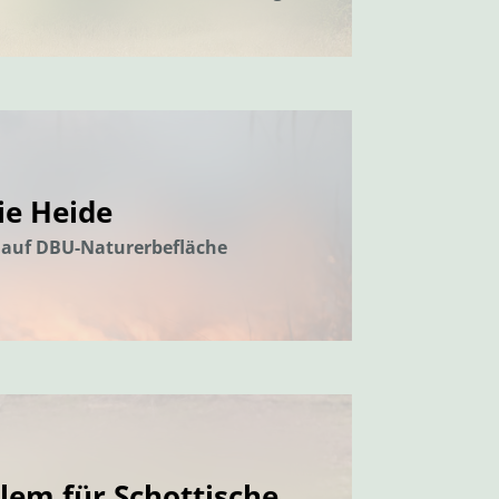
ie Heide
e auf DBU-Naturerbefläche
lem für Schottische