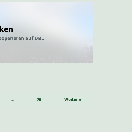
cken
operieren auf DBU-
…
75
Weiter »