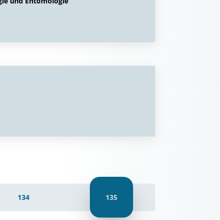
gie und Entomologie
134
135