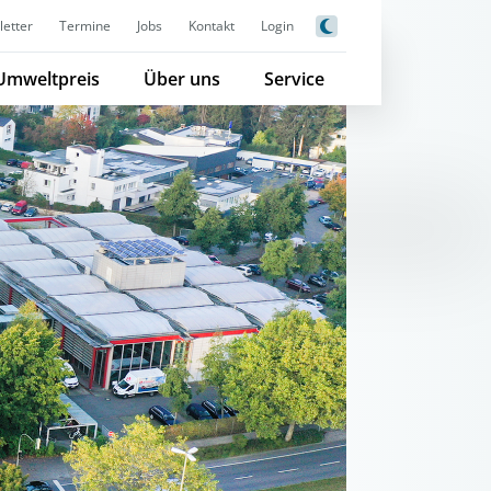
etter
Termine
Jobs
Kontakt
Login
Umweltpreis
Über uns
Service