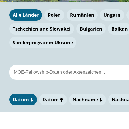
Alle Länder
Polen
Rumänien
Ungarn
Tschechien und Slowakei
Bulgarien
Balkan
Sonderprogramm Ukraine
Datum
Datum
Nachname
Nachn