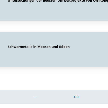
Untersuchungen der neusten Umweltprojekte von Ornitolo
Schwermetalle in Moosen und Böden
…
133