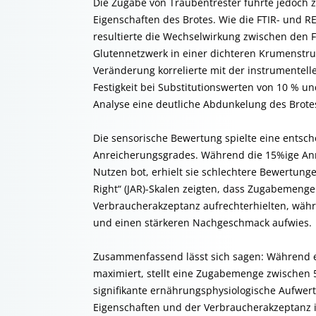
Die Zugabe von Traubentrester führte jedoch 
Eigenschaften des Brotes. Wie die FTIR- und R
resultierte die Wechselwirkung zwischen den 
Glutennetzwerk in einer dichteren Krumenstruk
Veränderung korrelierte mit der instrumentell
Festigkeit bei Substitutionswerten von 10 % un
Analyse eine deutliche Abdunkelung des Brotes
Die sensorische Bewertung spielte eine entsc
Anreicherungsgrades. Während die 15%ige An
Nutzen bot, erhielt sie schlechtere Bewertun
Right“ (JAR)-Skalen zeigten, dass Zugabemeng
Verbraucherakzeptanz aufrechterhielten, wäh
und einen stärkeren Nachgeschmack aufwies.
Zusammenfassend lässt sich sagen: Während ein
maximiert, stellt eine Zugabemenge zwischen
signifikante ernährungsphysiologische Aufwer
Eigenschaften und der Verbraucherakzeptanz in 