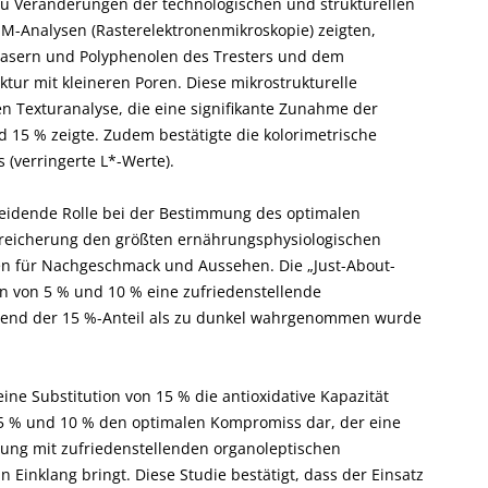
zu Veränderungen der technologischen und strukturellen
EM-Analysen (Rasterelektronenmikroskopie) zeigten,
Fasern und Polyphenolen des Tresters und dem
tur mit kleineren Poren. Diese mikrostrukturelle
en Texturanalyse, die eine signifikante Zunahme der
d 15 % zeigte. Zudem bestätigte die kolorimetrische
 (verringerte L*-Werte).
heidende Rolle bei der Bestimmung des optimalen
reicherung den größten ernährungsphysiologischen
gen für Nachgeschmack und Aussehen. Die „Just-About-
en von 5 % und 10 % eine zufriedenstellende
rend der 15 %-Anteil als zu dunkel wahrgenommen wurde
e Substitution von 15 % die antioxidative Kapazität
 5 % und 10 % den optimalen Kompromiss dar, der eine
tung mit zufriedenstellenden organoleptischen
Einklang bringt. Diese Studie bestätigt, dass der Einsatz