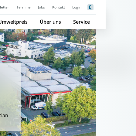
etter
Termine
Jobs
Kontakt
Login
Umweltpreis
Über uns
Service
tian