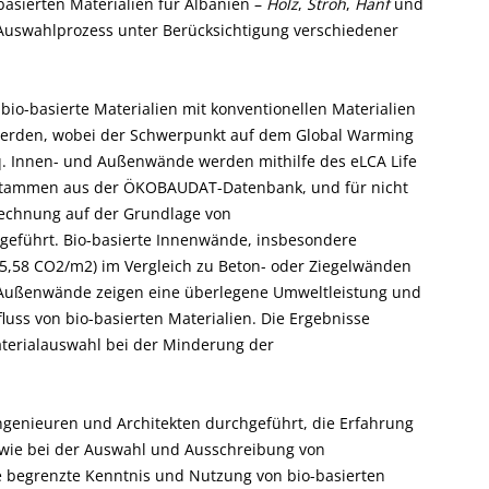
asierten Materialien für Albanien –
Holz
,
Stroh
,
Hanf
und
uswahlprozess unter Berücksichtigung verschiedener
bio-basierte Materialien mit konventionellen Materialien
 werden, wobei der Schwerpunkt auf dem Global Warming
eq. Innen- und Außenwände werden mithilfe des eLCA Life
n stammen aus der ÖKOBAUDAT-Datenbank, und für nicht
erechnung auf der Grundlage von
geführt. Bio-basierte Innenwände, insbesondere
(5,58 CO2/m2) im Vergleich zu Beton- oder Ziegelwänden
e Außenwände zeigen eine überlegene Umweltleistung und
uss von bio-basierten Materialien. Die Ergebnisse
aterialauswahl bei der Minderung der
ngenieuren und Architekten durchgeführt, die Erfahrung
wie bei der Auswahl und Ausschreibung von
e begrenzte Kenntnis und Nutzung von bio-basierten