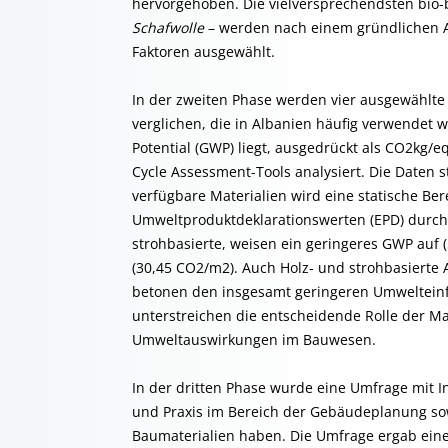
hervorgehoben. Die vielversprechendsten bio-b
Schafwolle
– werden nach einem gründlichen A
Faktoren ausgewählt.
In der zweiten Phase werden vier ausgewählte 
verglichen, die in Albanien häufig verwendet
Potential (GWP) liegt, ausgedrückt als CO2kg/
Cycle Assessment-Tools analysiert. Die Date
verfügbare Materialien wird eine statische B
Umweltproduktdeklarationswerten (EPD) durch
strohbasierte, weisen ein geringeres GWP auf 
(30,45 CO2/m2). Auch Holz- und strohbasiert
betonen den insgesamt geringeren Umwelteinfl
unterstreichen die entscheidende Rolle der M
Umweltauswirkungen im Bauwesen.
In der dritten Phase wurde eine Umfrage mit I
und Praxis im Bereich der Gebäudeplanung so
Baumaterialien haben. Die Umfrage ergab ein