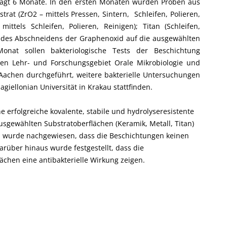
eträgt 6 Monate. In den ersten Monaten wurden Proben aus
trat (ZrO2 – mittels Pressen, Sintern, Schleifen, Polieren,
mittels Schleifen, Polieren, Reinigen); Titan (Schleifen,
ss des Abschneidens der Graphenoxid auf die ausgewählten
Monat sollen bakteriologische Tests der Beschichtung
en Lehr- und Forschungsgebiet Orale Mikrobiologie und
achen durchgeführt, weitere bakterielle Untersuchungen
iellonian Universität in Krakau stattfinden.
e erfolgreiche kovalente, stabile und hydrolyseresistente
sgewählten Substratoberflächen (Keramik, Metall, Titan)
ion wurde nachgewiesen, dass die Beschichtungen keinen
Darüber hinaus wurde festgestellt, dass die
ächen eine antibakterielle Wirkung zeigen.