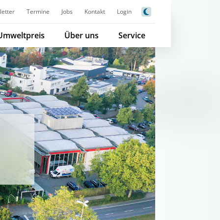
etter
Termine
Jobs
Kontakt
Login
Umweltpreis
Über uns
Service