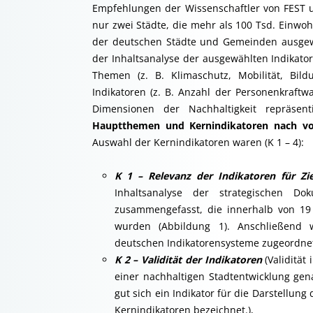
Empfehlungen der Wissenschaftler von FEST u
nur zwei Städte, die mehr als 100 Tsd. Einw
der deutschen Städte und Gemeinden ausgewä
der Inhaltsanalyse der ausgewählten Indikato
Themen (z. B. Klimaschutz, Mobilität, Bil
Indikatoren (z. B. Anzahl der Personenkraftw
Dimensionen der Nachhaltigkeit repräsen
Hauptthemen und Kernindikatoren
nach vo
Auswahl der Kernindikatoren waren (K 1 – 4):
K 1 – Relevanz der Indikatoren für Zi
Inhaltsanalyse der strategischen D
zusammengefasst, die innerhalb von 19
wurden (Abbildung 1). Anschließend 
deutschen Indikatorensysteme zugeordnet, 
K 2 – Validität der Indikatoren
(Validität
einer nachhaltigen Stadtentwicklung gena
gut sich ein Indikator für die Darstellung 
Kernindikatoren bezeichnet.),