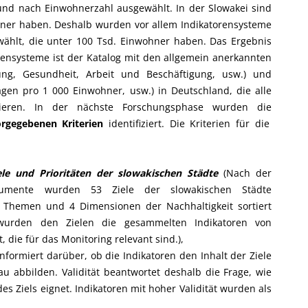
nd nach Einwohnerzahl ausgewählt. In der Slowakei sind
ohner haben. Deshalb wurden vor allem Indikatorensysteme
hlt, die unter 100 Tsd. Einwohner haben. Das Ergebnis
rensysteme ist der Katalog mit den allgemein anerkannten
dung, Gesundheit, Arbeit und Beschäftigung, usw.) und
agen pro 1 000 Einwohner, usw.) in Deutschland, die alle
tieren. In der nächste Forschungsphase wurden die
rgegebenen Kriterien
identifiziert. Die Kriterien für die
ele und Prioritäten der slowakischen Städte
(Nach der
okumente wurden 53 Ziele der slowakischen Städte
 Themen und 4 Dimensionen der Nachhaltigkeit sortiert
wurden den Zielen die gesammelten Indikatoren von
die für das Monitoring relevant sind.),
 informiert darüber, ob die Indikatoren den Inhalt der Ziele
u abbilden. Validität beantwortet deshalb die Frage, wie
des Ziels eignet. Indikatoren mit hoher Validität wurden als