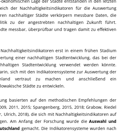
o-ökonomischen Lage der Städte entstanden in den letzten
eich der Nachhaltigkeitsindikatoren für die Auswertung
toren nachhaltiger Städte verkörpern messbare Daten, die
litik zu der angestrebten nachhaltigen Zukunft führt.
ädte messbar, überprüfbar und tragen damit zu effektiven
 Nachhaltigkeitsindikatoren erst in einem frühen Stadium
ertung einer nachhaltigen Stadtentwicklung, das bei der
altigen Stadtentwicklung verwendet werden könnte.
arin, sich mit den Indikatorensysteme zur Auswertung der
schland vertraut zu machen und anschließend ein
lowakische Städte zu entwickeln.
ung basierten auf den methodischen Empfehlungen der
2009, 2011, 2015; Spangenberg, 2015, 2018; Grabow, Riedel
r, Ulrich, 2018), die sich mit Nachhaltigkeitsindikatoren auf
igen. Am Anfang der Forschung wurde die
Auswahl und
eutschland
gemacht. Die Indikatorensysteme wurden nach