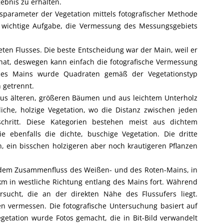
ebnis zu erhalten.
arameter der Vegetation mittels fotografischer Methode
e wichtige Aufgabe, die Vermessung des Messungsgebiets
ten Flusses. Die beste Entscheidung war der Main, weil er
at, deswegen kann einfach die fotografische Vermessung
des Mains wurde Quadraten gemäß der Vegetationstyp
 getrennt.
t aus älteren, größeren Bäumen und aus leichtem Unterholz
liche, holzige Vegetation, wo die Distanz zwischen jeden
hritt. Diese Kategorien bestehen meist aus dichtem
e ebenfalls die dichte, buschige Vegetation. Die dritte
n, ein bisschen holzigeren aber noch krautigeren Pflanzen
 dem Zusammenfluss des Weißen- und des Roten-Mains, in
km in westliche Richtung entlang des Mains fort. Während
sucht, die an der direkten Nähe des Flussufers liegt.
n vermessen. Die fotografische Untersuchung basiert auf
egetation wurde Fotos gemacht, die in Bit-Bild verwandelt