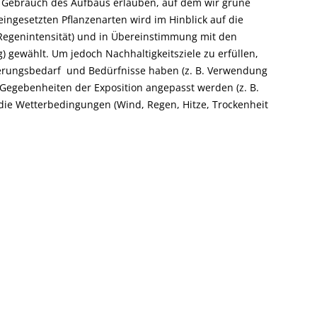
nd Gebrauch des Aufbaus erlauben, auf dem wir grüne
ngesetzten Pflanzenarten wird im Hinblick auf die
Regenintensität) und in Übereinstimmung mit den
) gewählt. Um jedoch Nachhaltigkeitsziele zu erfüllen,
erungsbedarf und Bedürfnisse haben (z. B. Verwendung
n Gegebenheiten der Exposition angepasst werden (z. B.
die Wetterbedingungen (Wind, Regen, Hitze, Trockenheit