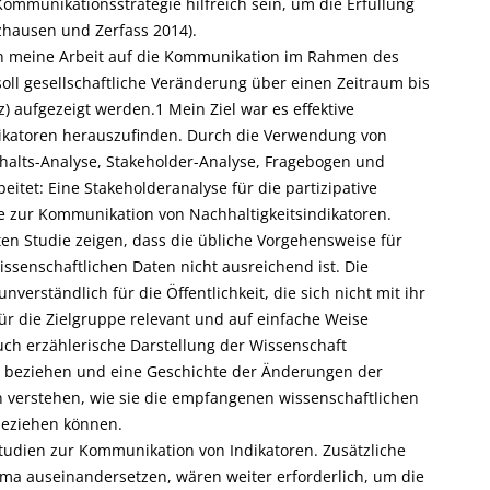
munikationsstrategie hilfreich sein, um die Erfüllung
tzhausen und Zerfass 2014).
 sich meine Arbeit auf die Kommunikation im Rahmen des
soll gesellschaftliche Veränderung über einen Zeitraum bis
) aufgezeigt werden.1 Mein Ziel war es effektive
ikatoren herauszufinden. Durch die Verwendung von
nhalts-Analyse, Stakeholder-Analyse, Fragebogen und
tet: Eine Stakeholderanalyse für die partizipative
yse zur Kommunikation von Nachhaltigkeitsindikatoren.
ten Studie zeigen, dass die übliche Vorgehensweise für
issenschaftlichen Daten nicht ausreichend ist. Die
nverständlich für die Öffentlichkeit, die sich nicht mit ihr
 für die Zielgruppe relevant und auf einfache Weise
auch erzählerische Darstellung der Wissenschaft
rte beziehen und eine Geschichte der Änderungen der
en verstehen, wie sie die empfangenen wissenschaftlichen
beziehen können.
tudien zur Kommunikation von Indikatoren. Zusätzliche
hema auseinandersetzen, wären weiter erforderlich, um die