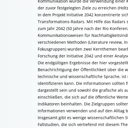
Kommunikation würde die Verwendung einer Kom
der zuvor festgelegten Ziele zu erreichen (Hol
In dem Projekt Initiative 2042 konzentrierte
Transformations-Radars. Mit Hilfe das Radars 
zum Jahr 2042 (50 Jahre nach der Rio Konferenz
Kommunikationsweisen für Nachhaltigkeitsind
verschiedenen Methoden (Literature review, I
Fokusgruppen) wurden zwei Kernthemen bearbei
Forschung der Initiative 2042 und einer Anal
Die endgültigen Ergebnisse der hier vorgestell
Benachrichtigung der Öffentlichkeit über die w
technische und wissenschaftliche Sprache, ist u
identifizieren kann. Die Informationen sollten
dargestellt sein und sowohl die grafische als 
einschließen, die sich auf die öffentliche We
Indikatoren beinhalten. Die Zielgruppen sollt
Informationen verwenden und auf den Alltag 
Insgesamt gibt es wenige wissenschaftlichen S
Fallstudien, die sich vertiefend mit diesem T