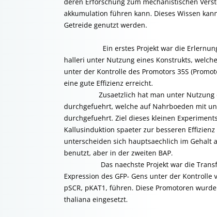
deren Erforschung zum mechanistischen Verst
akkumulation führen kann. Dieses Wissen kann
Getreide genutzt werden.
Ein erstes Projekt war die Erlernung der 
halleri unter Nutzung eines Konstrukts, welche
unter der Kontrolle des Promotors 35S (Promo
eine gute Effizienz erreicht.
Zusaetzlich hat man unter Nutzung des ge
durchgefuehrt, welche auf Nahrboeden mit u
durchgefuehrt. Ziel dieses kleinen Experiment
Kallusinduktion spaeter zur besseren Effizie
unterscheiden sich hauptsaechlich im Gehalt a
benutzt, aber in der zweiten BAP.
Das naechste Projekt war die Transformati
Expression des GFP- Gens unter der Kontrolle v
pSCR, pKAT1, führen. Diese Promotoren wurden
thaliana eingesetzt.