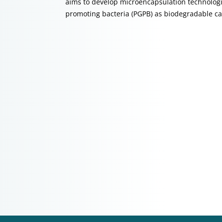
aims to develop microencapsulation technologi
promoting bacteria (PGPB) as biodegradable carr