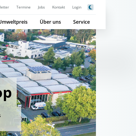
etter
Termine
Jobs
Kontakt
Login
Umweltpreis
Über uns
Service
op
s