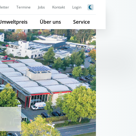
etter
Termine
Jobs
Kontakt
Login
Umweltpreis
Über uns
Service