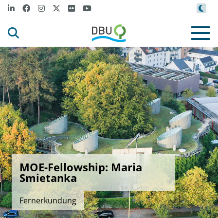
MOE-Fellowship: Maria
Smietanka
Fernerkundung