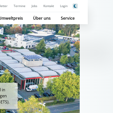
etter
Termine
Jobs
Kontakt
Login
Umweltpreis
Über uns
Service
 in
igen
ETS).