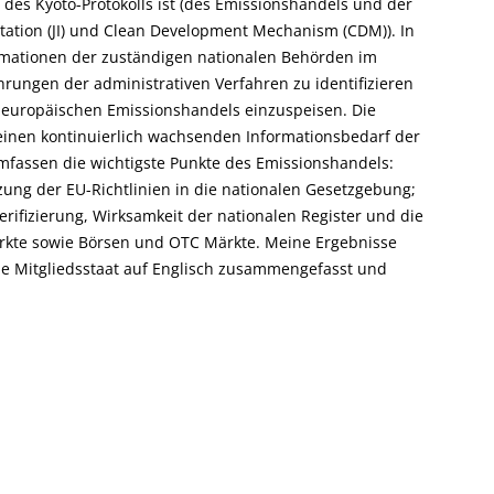
des Kyoto-Protokolls ist (des Emissionshandels und der
ation (JI) und Clean Development Mechanism (CDM)). In
rmationen der zuständigen nationalen Behörden im
hrungen der administrativen Verfahren zu identifizieren
 europäischen Emissionshandels einzuspeisen. Die
einen kontinuierlich wachsenden Informationsbedarf der
mfassen die wichtigste Punkte des Emissionshandels:
ung der EU-Richtlinien in die nationalen Gesetzgebung;
erifizierung, Wirksamkeit der nationalen Register und die
rkte sowie Börsen und OTC Märkte. Meine Ergebnisse
je Mitgliedsstaat auf Englisch zusammengefasst und