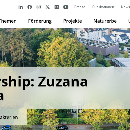
Presse
Publikationen
Newsl
Themen
Förderung
Projekte
Naturerbe
ship: Zuzana
a
bakterien