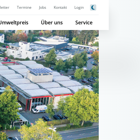
etter
Termine
Jobs
Kontakt
Login
Umweltpreis
Über uns
Service