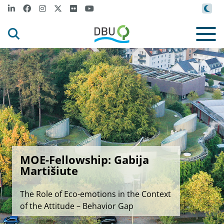
MOE-Fellowship: Gabija
Martišiute
The Role of Eco-emotions in the Context
of the Attitude – Behavior Gap