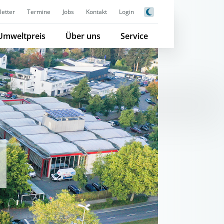
etter
Termine
Jobs
Kontakt
Login
Umweltpreis
Über uns
Service