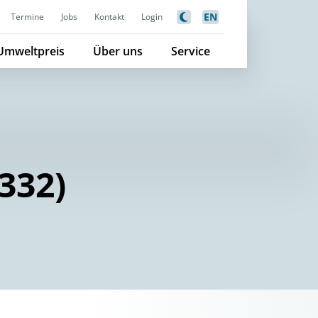
EN
Termine
Jobs
Kontakt
Login
Umweltpreis
Über uns
Service
332)