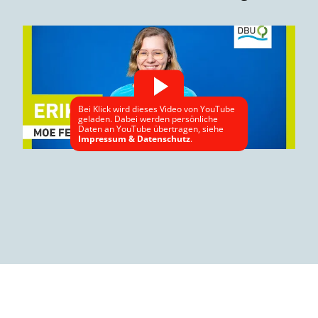
Bei Klick wird dieses Video von YouTube
geladen. Dabei werden persönliche
Daten an YouTube übertragen, siehe
Impressum & Datenschutz
.