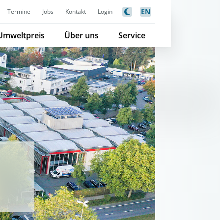
EN
Termine
Jobs
Kontakt
Login
Umweltpreis
Über uns
Service