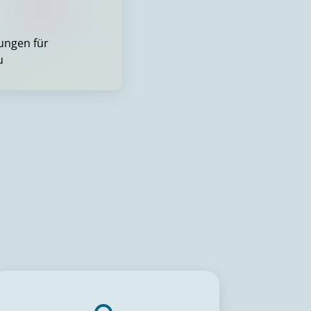
sungen für
u