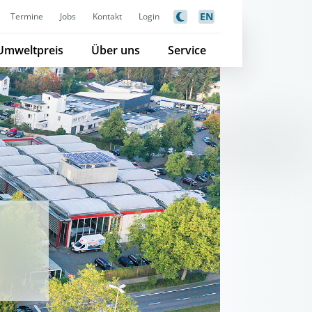
EN
Termine
Jobs
Kontakt
Login
Umweltpreis
Über uns
Service