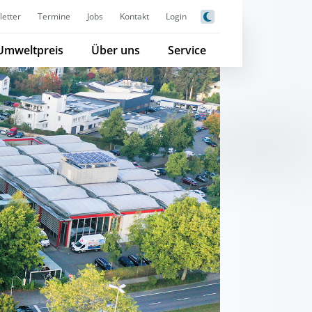
etter
Termine
Jobs
Kontakt
Login
Umweltpreis
Über uns
Service