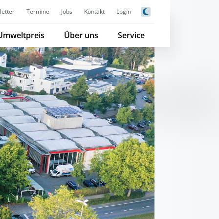
etter
Termine
Jobs
Kontakt
Login
Umweltpreis
Über uns
Service