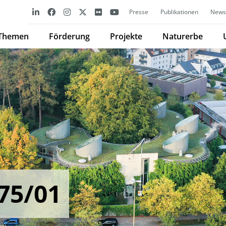
Presse
Publikationen
Newsl
Themen
Förderung
Projekte
Naturerbe
75/01