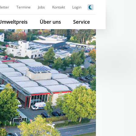
etter
Termine
Jobs
Kontakt
Login
Umweltpreis
Über uns
Service