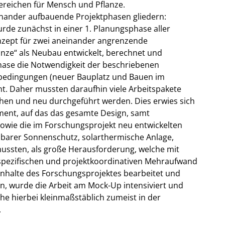
reichen für Mensch und Pflanze.
einander aufbauende Projektphasen gliedern:
de zunächst in einer 1. Planungsphase aller
nzept für zwei aneinander angrenzende
ze“ als Neubau entwickelt, berechnet und
Phase die Notwendigkeit der beschriebenen
edingungen (neuer Bauplatz und Bauen im
t. Daher mussten daraufhin viele Arbeitspakete
en und neu durchgeführt werden. Dies erwies sich
nt, auf das das gesamte Design, samt
wie die im Forschungsprojekt neu entwickelten
arer Sonnenschutz, solarthermische Anlage,
mussten, als große Herausforderung, welche mit
sspezifischen und projektkoordinativen Mehraufwand
nhalte des Forschungsprojektes bearbeitet und
n, wurde die Arbeit am Mock-Up intensiviert und
he hierbei kleinmaßstäblich zumeist in der
.