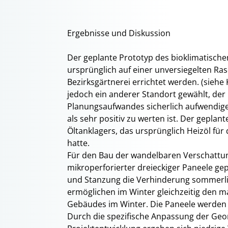
Ergebnisse und Diskussion
Der geplante Prototyp des bioklimatisch
ursprünglich auf einer unversiegelten Ra
Bezirksgärtnerei errichtet werden. (siehe
jedoch ein anderer Standort gewählt, der h
Planungsaufwandes sicherlich aufwendiger
als sehr positiv zu werten ist. Der gepla
Öltanklagers, das ursprünglich Heizöl fü
hatte.
Für den Bau der wandelbaren Verschattu
mikroperforierter dreieckiger Paneele gep
und Stanzung die Verhinderung sommerli
ermöglichen im Winter gleichzeitig den m
Gebäudes im Winter. Die Paneele werden pa
Durch die spezifische Anpassung der Ge