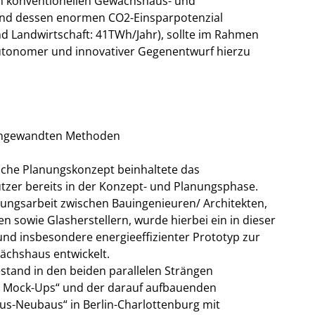
len konventionellen Gewächshaus- und
nd dessen enormen CO2-Einsparpotenzial
 Landwirtschaft: 41TWh/Jahr), sollte im Rahmen
utonomer und innovativer Gegenentwurf hierzu
r angewandten Methoden
iche Planungskonzept beinhaltete das
tzer bereits in der Konzept- und Planungsphase.
chungsarbeit zwischen Bauingenieuren/ Architekten,
n sowie Glasherstellern, wurde hierbei ein in dieser
 und insbesondere energieeffizienter Prototyp zur
ächshaus entwickelt.
stand in den beiden parallelen Strängen
:1 Mock-Ups“ und der darauf aufbauenden
s-Neubaus“ in Berlin-Charlottenburg mit