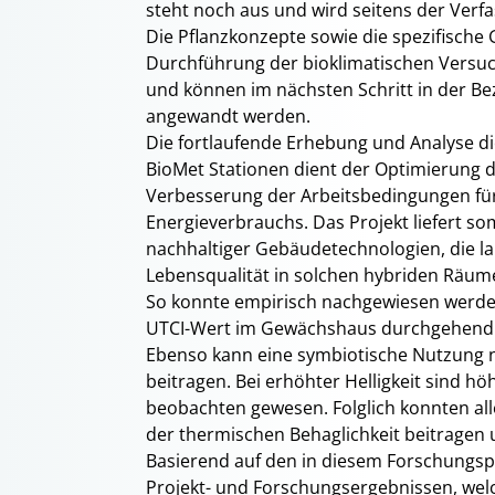
steht noch aus und wird seitens der Verf
Die Pflanzkonzepte sowie die spezifische
Durchführung der bioklimatischen Versu
und können im nächsten Schritt in der Be
angewandt werden.
Die fortlaufende Erhebung und Analyse di
BioMet Stationen dient der Optimierung 
Verbesserung der Arbeitsbedingungen fü
Energieverbrauchs. Das Projekt liefert so
nachhaltiger Gebäudetechnologien, die lan
Lebensqualität in solchen hybriden Räum
So konnte empirisch nachgewiesen werden
UTCI-Wert im Gewächshaus durchgehend etw
Ebenso kann eine symbiotische Nutzung n
beitragen. Bei erhöhter Helligkeit sind
beobachten gewesen. Folglich konnten al
der thermischen Behaglichkeit beitragen
Basierend auf den in diesem Forschungspr
Projekt- und Forschungsergebnissen, wel