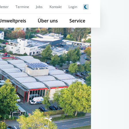
etter
Termine
Jobs
Kontakt
Login
Umweltpreis
Über uns
Service