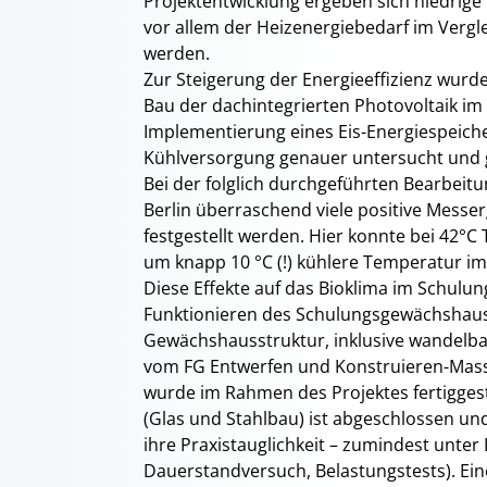
Projektentwicklung ergeben sich niedrige
vor allem der Heizenergiebedarf im Vergl
werden.
Zur Steigerung der Energieeffizienz wur
Bau der dachintegrierten Photovoltaik im
Implementierung eines Eis-Energiespeiche
Kühlversorgung genauer untersucht und 
Bei der folglich durchgeführten Bearbeit
Berlin überraschend viele positive Messer
festgestellt werden. Hier konnte bei 42°C
um knapp 10 °C (!) kühlere Temperatur i
Diese Effekte auf das Bioklima im Schulun
Funktionieren des Schulungsgewächshau
Gewächshausstruktur, inklusive wandelb
vom FG Entwerfen und Konstruieren-Mass
wurde im Rahmen des Projektes fertigges
(Glas und Stahlbau) ist abgeschlossen un
ihre Praxistauglichkeit – zumindest unte
Dauerstandversuch, Belastungstests). Ei