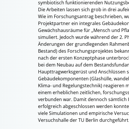
symbiotisch funktionierenden Nutzungsbe
Die Arbeiten lassen sich grob in drei auf
Wie im Forschungsantrag beschrieben, wur
Projektpartner ein integrales Gebäudeko
Gewächshausräume für „Mensch und Pflan
simuliert. Jedoch wurde während der 2. 
Änderungen der grundlegenden Rahmenb
Bestand) des Forschungsprojektes bekann
nach der ersten Konzeptphase unterbroch
bei dem Neubau auf dem Bestandsfundame
Haupttragwerksgerüst und Anschlüssen so
Gebäudekomponenten (Glashülle, wandelb
Klima- und Regelungstechnik) reagieren 
einem erheblichen zeitlichen, forschung
verbunden war. Damit dennoch sämtlich I
erfolgreich abgeschlossen werden konnte
viele Simulationen und empirische Versuc
Versuchshalle der TU Berlin durchgeführt