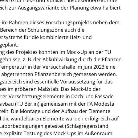
 Werte für Heiz- und Kühllast. Insbesondere konnte
eich zur Ausgangsvariante der Planung etwa halbiert
de im Rahmen dieses Forschungsprojekts neben dem
 Bereich der Schulungszone auch die
rsystems für die kombinierte Heiz- und
geplant.
ung des Projektes konnten im Mock-Up an der TU
gebnisse, z. B. der Abkühlwirkung durch die Pflanzen
 Temperatur in der Versuchshalle im Juni 2023 eine
m abgetrennten Pflanzenbereich gemessen werden.
gsbereich sind essentielle Voraussetzung für das
ses im größeren Maßstab. Das Mock-Up der
arer Verschattungselemente in Dach und Fassade
ivbau (TU Berlin) gemeinsam mit der FA Modesta
tellt. Die Montage und der Aufbau der Elemente
d die wandelbaren Elemente wurden erfolgreich auf
r Laborbedingungen getestet (Schlagregenstand,
ne explizite Testung des Mock-Ups im Außenraum