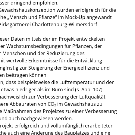
asser dringend empfohlen.
 Gewächshauskonzeption wurden erfolgreich für die
che „Mensch und Pflanze“ im Mock-Up angewandt
zirksgärtnerei Charlottenburg-Wilmersdorf
eser Daten mittels der im Projekt entwickelten
der Wachstumsbedingungen für Pflanzen, der
r Menschen und der Reduzierung des
mit wertvolle Erkenntnisse für die Entwicklung
gfristig zur Steigerung der Energieeffizienz und
en beitragen können.
, dass beispielsweise die Lufttemperatur und der
as niedriger als im Büro sind (s. Abb. 107).
achweislich zur Verbesserung der Luftqualität
 höhere Abbauraten von CO₂ im Gewächshaus zu
le Maßnahmen des Projektes zu einer Verbesserung
 und auch nachgewiesen werden.
ojekt erfolgreich und vollumfänglich erarbeiteten
che auch eine Änderung des Bauplatzes und eine