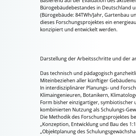
Basierend auf der Evaluation des aktuel
Bürogebäudebestandes in Deutschland u
(Bürogebäude: 84TWh/Jahr, Gartenbau und
dieses Forschungsprojektes ein energiea
konzipiert und entwickelt werden.
Darstellung der Arbeitsschritte und de
Das technisch und pädagogisch ganzheitl
Miteinbeziehen aller künftiger Gebäudenu
In interdisziplinärer Planungs- und Fors
Klimaingenieuren, Botanikern, Klimatologe
Form bisher einzigartiger, symbiotischer
kombinierten Nutzung als Schulungs-Gew
Die Methodik des Forschungsprojektes be
„Konzeption, Entwicklung und Bau des 1
„Objektplanung des Schulungsgewächshau