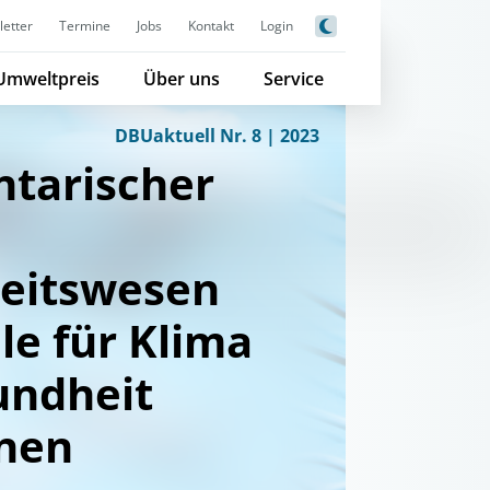
etter
Termine
Jobs
Kontakt
Login
Umweltpreis
Über uns
Service
DBUaktuell Nr. 8 | 2023
tarischer
eitswesen
le für Klima
undheit
nen