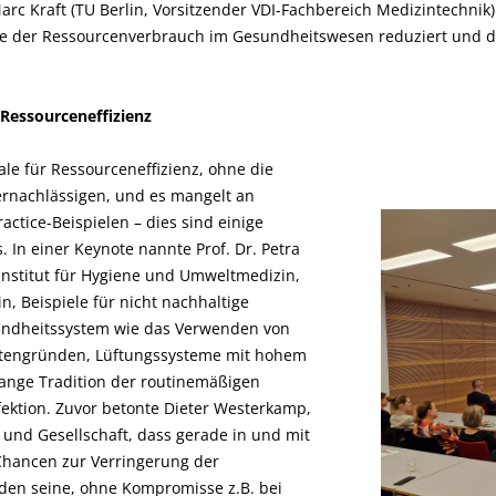
arc Kraft (TU Berlin, Vorsitzender VDI-Fachbereich Medizintechnik
e der Ressourcenverbrauch im Gesundheitswesen reduziert und die
 Ressourceneffizienz
ale für Ressourceneffizienz, ohne die
ernachlässigen, und es mangelt an
actice-Beispielen – dies sind einige
In einer Keynote nannte Prof. Dr. Petra
Institut für Hygiene und Umweltmedizin,
n, Beispiele für nicht nachhaltige
ndheitssystem wie das Verwenden von
tengründen, Lüftungssysteme mit hohem
ange Tradition der routinemäßigen
ektion. Zuvor betonte Dieter Westerkamp,
k und Gesellschaft, dass gerade in und mit
 Chancen zur Verringerung der
en seine, ohne Kompromisse z.B. bei