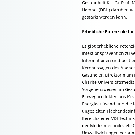
Gesundheit KLUG), Prof. M
Hempel (DBU) darüber, wi
gestärkt werden kann.
Erhebliche Potenziale für
Es gibt erhebliche Potenzi
Infektionsprävention zu v
Informationen und best pr
Kernaussagen des Abends. 
Gastmeier, Direktorin am 
Charité Universitätsmedizi
Vorgehensweisen im Gesu
Einwegprodukten aus Kos
Energieaufwand und die l
ungezielten Flächendesinf
Bereichsleiter VDI Techni
der Medizintechnik viele
Umweltwirkungen verbund