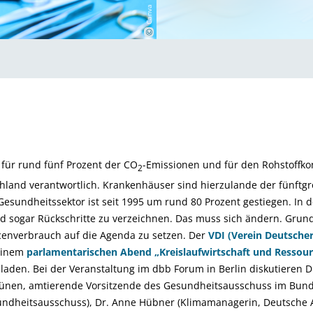
Canva
©
 für rund fünf Prozent der CO
-Emissionen und für den Rohstoffko
2
land verantwortlich. Krankenhäuser sind hierzulande der fünftgr
sundheitssektor ist seit 1995 um rund 80 Prozent gestiegen. In d
und sogar Rückschritte zu verzeichnen. Das muss sich ändern. Gru
enverbrauch auf die Agenda zu setzen. Der
VDI (Verein Deutscher
 einem
parlamentarischen Abend „Kreislaufwirtschaft und Resso
laden. Bei der Veranstaltung im dbb Forum in Berlin diskutieren D
ünen, amtierende Vorsitzende des Gesundheitsausschuss im Bunde
ndheitsausschuss), Dr. Anne Hübner (Klimamanagerin, Deutsche 