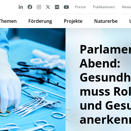
Presse
Publikationen
Newsl
Themen
Förderung
Projekte
Naturerbe
Parlamen
Abend:
Gesundh
muss Rol
und Ges
anerken