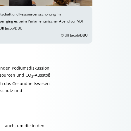
rtschaft und Ressourcensschonung im
en ging es beim Parlamentarischer Abend von VDI
 Ulf Jacob/DBU
© Ulf Jacob/DBU
eßenden Podiumsdiskussion
ssourcen und CO
-Ausstoß
2
uch das Gesundheitswesen
aschutz und
 – auch, um die in den