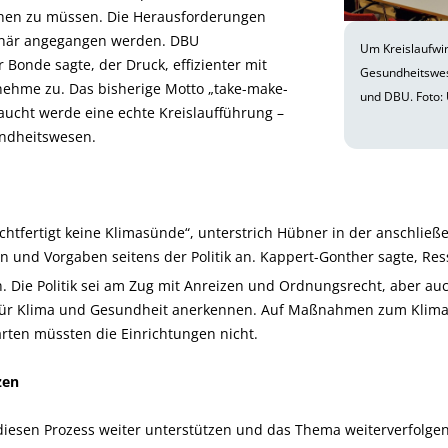
ehen zu müssen. Die Herausforderungen
linär angegangen werden. DBU
Um Kreislaufwi
 Bonde sagte, der Druck, effizienter mit
Gesundheitswes
ehme zu. Das bisherige Motto „take-make-
und DBU. Foto:
aucht werde eine echte Kreislaufführung –
ndheitswesen.
echtfertigt keine Klimasünde“, unterstrich Hübner in der anschli
und Vorgaben seitens der Politik an. Kappert-Gonther sagte, Re
. Die Politik sei am Zug mit Anreizen und Ordnungsrecht, aber a
e für Klima und Gesundheit anerkennen. Auf Maßnahmen zum Klim
ten müssten die Einrichtungen nicht.
zen
iesen Prozess weiter unterstützen und das Thema weiterverfolgen