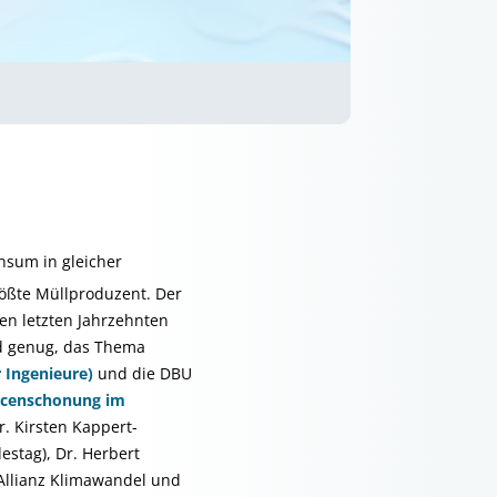
nsum in gleicher
ößte Müllproduzent. Der
en letzten Jahrzehnten
nd genug, das Thema
 Ingenieure)
und die DBU
urcenschonung im
r. Kirsten Kappert-
stag), Dr. Herbert
Allianz Klimawandel und