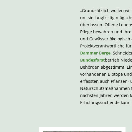
„Grundsätzlich wollen wi
um sie langfristig möglic
überlassen. Offene Leben
Pflege bewahren und ihre
und Gewässer ökologisch 
Projektverantwortliche f
Dammer Berge
. Schneide
Bundesforst
betrieb Nied
Behörden abgestimmt. Ein 
vorhandenen Biotope un
erfassten auch Pflanzen- 
Naturschutzmaßnahmen fü
nächsten Jahren werden 
Erholungssuchende kann 