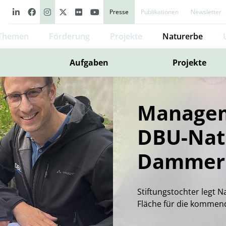
Presse
Publikationen
Newsletter
Themen
Förderung
Projekte
Naturerbe
Aufgaben
Projekte
Managem
DBU-Nat
Dammer 
Stiftungstochter legt
Fläche für die kommend