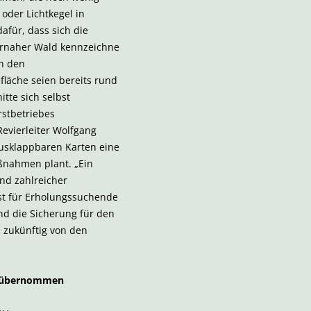
oder Lichtkegel in
afür, dass sich die
turnaher Wald kennzeichne
in den
läche seien bereits rund
tte sich selbst
stbetriebes
evierleiter Wolfgang
ausklappbaren Karten eine
aßnahmen plant. „Ein
nd zahlreicher
st für Erholungssuchende
nd die Sicherung für den
 zukünftig von den
d übernommen