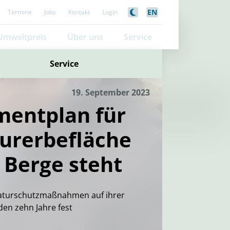
EN
Termine
Jobs
Kontakt
Login
Umweltpreis
Über uns
Service
Service
19. September 2023
entplan für
urerbefläche
Berge steht
 Naturschutzmaßnahmen auf ihrer
en zehn Jahre fest