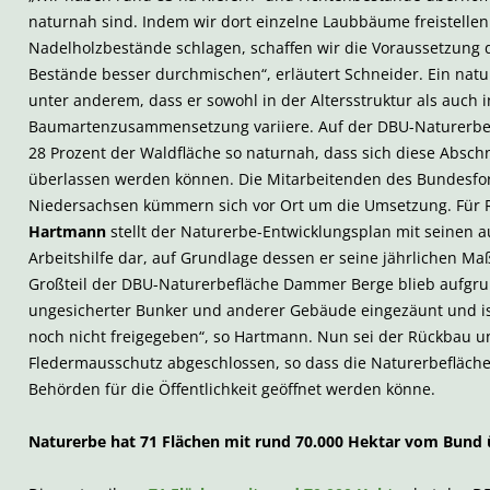
naturnah sind. Indem wir dort einzelne Laubbäume freistellen 
Nadelholzbestände schlagen, schaffen wir die Voraussetzung d
Bestände besser durchmischen“, erläutert Schneider. Ein na
unter anderem, dass er sowohl in der Altersstruktur als auch 
Baumartenzusammensetzung variiere. Auf der DBU-Naturerbef
28 Prozent der Waldfläche so naturnah, dass sich diese Abschni
überlassen werden können. Die Mitarbeitenden des Bundesfor
Niedersachsen kümmern sich vor Ort um die Umsetzung. Für R
Hartmann
stellt der Naturerbe-Entwicklungsplan mit seinen 
Arbeitshilfe dar, auf Grundlage dessen er seine jährlichen M
Großteil der DBU-Naturerbefläche Dammer Berge blieb aufgru
ungesicherter Bunker und anderer Gebäude eingezäunt und i
noch nicht freigegeben“, so Hartmann. Nun sei der Rückbau u
Fledermausschutz abgeschlossen, so dass die Naturerbefläche
Behörden für die Öffentlichkeit geöffnet werden könne.
Naturerbe hat 71 Flächen mit rund 70.000 Hektar vom Bun