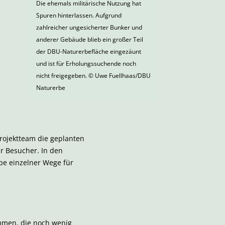
Die ehemals militärische Nutzung hat
Spuren hinterlassen. Aufgrund
zahlreicher ungesicherter Bunker und
anderer Gebäude blieb ein großer Teil
der DBU-Naturerbefläche eingezäunt
und ist für Erholungssuchende noch
nicht freigegeben. © Uwe Fuellhaas/DBU
Naturerbe
rojektteam die geplanten
r Besucher. In den
be einzelner Wege für
mmen, die noch wenig