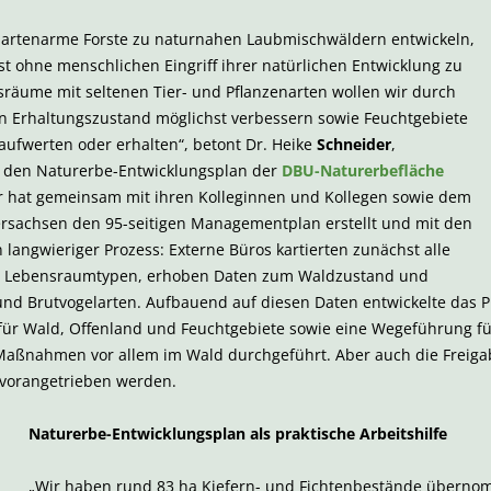
r artenarme Forste zu naturnahen Laubmischwäldern entwickeln,
hst ohne menschlichen Eingriff ihrer natürlichen Entwicklung zu
sräume mit seltenen Tier- und Pflanzenarten wollen wir durch
n Erhaltungszustand möglichst verbessern sowie Feuchtgebiete
aufwerten oder erhalten“, betont Dr. Heike
Schneider
,
ür den Naturerbe-Entwicklungsplan der
DBU-Naturerbefläche
r hat gemeinsam mit ihren Kolleginnen und Kollegen sowie dem
ersachsen den 95-seitigen Managementplan erstellt und mit den
langwieriger Prozess: Externe Büros kartierten zunächst alle
d Lebensraumtypen, erhoben Daten zum Waldzustand und
und Brutvogelarten. Aufbauend auf diesen Daten entwickelte das P
r Wald, Offenland und Feuchtgebiete sowie eine Wegeführung fü
Maßnahmen vor allem im Wald
durchgeführt. Aber auch die Freiga
vorangetrieben werden.
Naturerbe-Entwicklungsplan als praktische Arbeitshilfe
„Wir haben rund 83 ha Kiefern- und Fichtenbestände überno