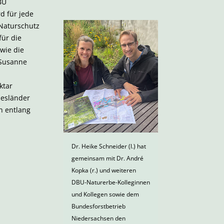
BU
d für jede
„Naturschutz
für die
wie die
 Susanne
ktar
desländer
n entlang
Dr. Heike Schneider (l.) hat
gemeinsam mit Dr. André
Kopka (r.) und weiteren
DBU-Naturerbe-Kolleginnen
und Kollegen sowie dem
Bundesforstbetrieb
Niedersachsen den