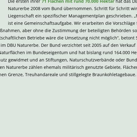
Die ersten ihrer
71 Flächen mit rund 70.000 Hektar
hat das D
Naturerbe 2008 vom Bund übernommen. Schritt für Schritt wir
Liegenschaft ein spezifischer Managementplan geschrieben. 
ist eine Gemeinschaftsaufgabe. Wir erarbeiten die Vorschläge 
ßnahmen, aber ohne die Zustimmung der beteiligten Behörden so
tschaftlichen Betriebe wäre die Umsetzung nicht möglich“, betont
in im DBU Naturerbe. Der Bund verzichtet seit 2005 auf den Verkauf
 Naturflächen im Bundeseigentum und hat bislang rund 164.000 He
hutz gewidmet und an Stiftungen, Naturschutzverbände oder Bun
en Naturerbe zählen ehemals militärisch genutzte Gebiete, Fläche
hen Grenze, Treuhandareale und stillgelegte Braunkohletagebaue.