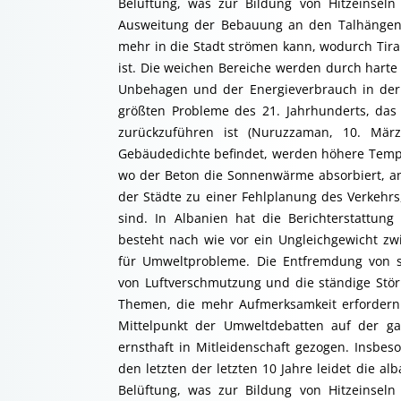
Belüftung, was zur Bildung von Hitzeinseln
Ausweitung der Bebauung an den Talhängen d
mehr in die Stadt strömen kann, wodurch Tir
ist. Die weichen Bereiche werden durch harte
Unbehagen und der Energieverbrauch in der 
größten Probleme des 21. Jahrhunderts, das 
zurückzuführen ist (Nuruzzaman, 10. Mär
Gebäudedichte befindet, werden höhere Tempe
wo der Beton die Sonnenwärme absorbiert, ans
der Städte zu einer Fehlplanung des Verkehrs
sind. In Albanien hat die Berichterstattu
besteht nach wie vor ein Ungleichgewicht z
für Umweltprobleme. Die Entfremdung von s
von Luftverschmutzung und die ständige Stör
Themen, die mehr Aufmerksamkeit erfordern
Mittelpunkt der Umweltdebatten auf der g
ernsthaft in Mitleidenschaft gezogen. Insbe
den letzten der letzten 10 Jahre leidet die 
Belüftung, was zur Bildung von Hitzeinseln