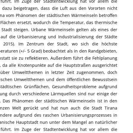
 führt. Im Zuge der Stadtentwicklung hat vor allem die
azu beigetragen, dass die Luft aus den Vororten nicht
ana vom Phänomen der städtischen Wärmeinseln betroffen
 Flächen ersetzt, wodurch die Temperatur, das thermische
Stadt steigen. Urbane Wärmeinseln gelten als eines der
auf die Urbanisierung und Industrialisierung der Städte
z 2015). Im Zentrum der Stadt, wo sich die höchste
raturen (+/- 5 Grad) beobachtet als in den Randgebieten,
tatt sie zu reflektieren. Außerdem führt die Fehlplanung
, da alle Knotenpunkte auf die Hauptstraßen ausgerichtet
ng über Umweltthemen in letzter Zeit zugenommen, doch
wischen Umweltthemen und dem öffentlichen Bewusstsein
tädtischen Grünflächen, Gesundheitsprobleme aufgrund
ung durch verschiedene Lärmquellen sind nur einige der
. Das Phänomen der städtischen Wärmeinseln ist in den
anzen Welt gerückt und hat nun auch die Stadt Tirana
sondere aufgrund des raschen Urbanisierungsprozesses in
albanische Hauptstadt nun unter dem Mangel an natürlicher
 führt. Im Zuge der Stadtentwicklung hat vor allem die