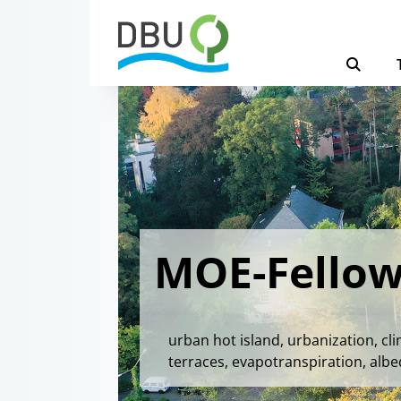
MOE-Fellow
urban hot island, urbanization, cl
terraces, evapotranspiration, albed