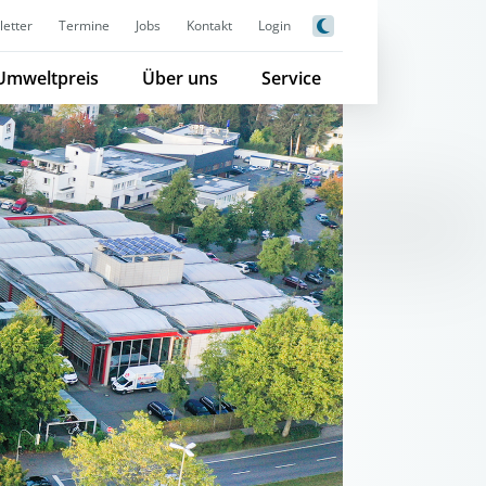
etter
Termine
Jobs
Kontakt
Login
Umweltpreis
Über uns
Service