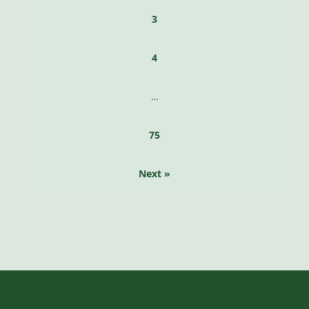
3
4
…
75
Next »