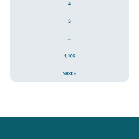
4
5
…
1,106
Next »