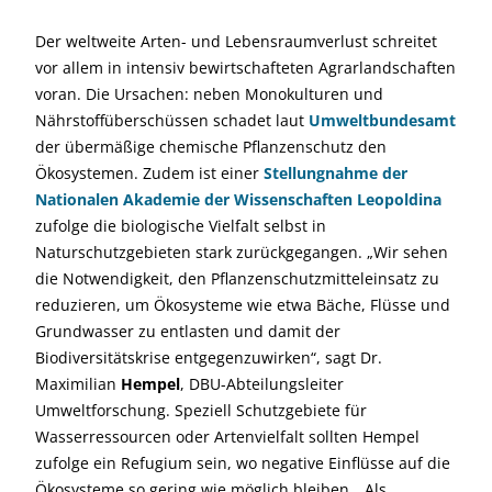
Der weltweite Arten- und Lebensraumverlust schreitet
vor allem in intensiv bewirtschafteten Agrarlandschaften
voran. Die Ursachen: neben Monokulturen und
Nährstoffüberschüssen schadet laut
Umweltbundesamt
der übermäßige chemische Pflanzenschutz den
Ökosystemen. Zudem ist einer
Stellungnahme der
Nationalen Akademie der Wissenschaften Leopoldina
zufolge die biologische Vielfalt selbst in
Naturschutzgebieten stark zurückgegangen. „Wir sehen
die Notwendigkeit, den Pflanzenschutzmitteleinsatz zu
reduzieren, um Ökosysteme wie etwa Bäche, Flüsse und
Grundwasser zu entlasten und damit der
Biodiversitätskrise entgegenzuwirken“, sagt Dr.
Maximilian
Hempel
, DBU-Abteilungsleiter
Umweltforschung. Speziell Schutzgebiete für
Wasserressourcen oder Artenvielfalt sollten Hempel
zufolge ein Refugium sein, wo negative Einflüsse auf die
Ökosysteme so gering wie möglich bleiben. „Als