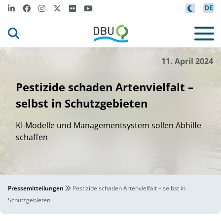
DE
r
lm
/
UFZ
And
é Künze
ann
©
11. April 2024
Pestizide schaden Artenvielfalt –
selbst in Schutzgebieten
KI-Modelle und Managementsystem sollen Abhilfe
schaffen
Pressemitteilungen
Pestizide schaden Artenvielfalt – selbst in
Schutzgebieten