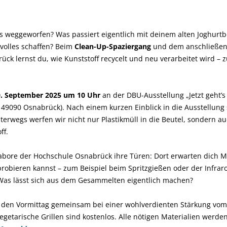
 weggeworfen? Was passiert eigentlich mit deinem alten Joghurtbe
volles schaffen? Beim
Clean-Up-Spaziergang
und dem anschließen
ck lernst du, wie Kunststoff recycelt und neu verarbeitet wird –
0. September 2025 um 10 Uhr
an der DBU-Ausstellung „Jetzt geht’s 
, 49090 Osnabrück). Nach einem kurzen Einblick in die Ausstellung
erwegs werfen wir nicht nur Plastikmüll in die Beutel, sondern a
ff.
Labore der Hochschule Osnabrück ihre Türen: Dort erwarten dich M
robieren kannst – zum Beispiel beim Spritzgießen oder der Infrar
 Was lässt sich aus dem Gesammelten eigentlich machen?
 den Vormittag gemeinsam bei einer wohlverdienten Stärkung vom G
getarische Grillen sind kostenlos. Alle nötigen Materialien werden 