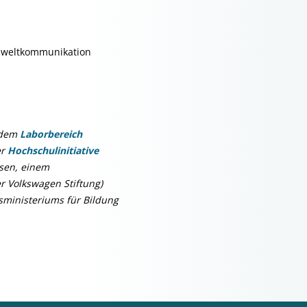
 Umweltkommunikation
 dem
Laborbereich
er
Hochschulinitiative
hsen, einem
 Volkswagen Stiftung)
sministeriums für Bildung