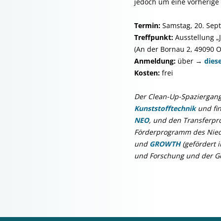
jedoch um eine vorherige
Termin:
Samstag, 20. Sept
Treffpunkt:
Ausstellung „
(An der Bornau 2, 49090 
Anmeldung:
über →
dies
Kosten:
frei
Der Clean-Up-Spaziergang
Kunststofftechnik
und fin
NEO
, und den Transferpr
Förderprogramm des Niede
und
GROWTH
(gefördert 
und Forschung und der G