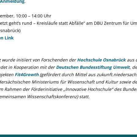
Anmeldung
.
ember, 10:00 – 14:00 Uhr
Jetzt geht’s rund – Kreisläufe statt Abfälle“ am DBU Zentrum für
Osnabrück)
en Link
 wurde initiiert von Forschenden der
Hochschule Osnabrück
aus
det in Kooperation mit der
Deutschen Bundesstiftung Umwelt
, d
ojekten
Fit4Growth
(gefördert durch Mittel aus zukunft.niedersac
rsächsischen Ministeriums für Wissenschaft und Kultur sowie der
im Rahmen der Förderinitiative „Innovative Hochschule“ des Bunde
emeinsamen Wissenschaftskonferenz) statt.