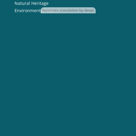
Automatic translation by deepL
DBU
Topics
Promotion
Projects
Natural Heritage
Environmental Award
About us
Service
Themen
Building & Quarter
Education & Communication