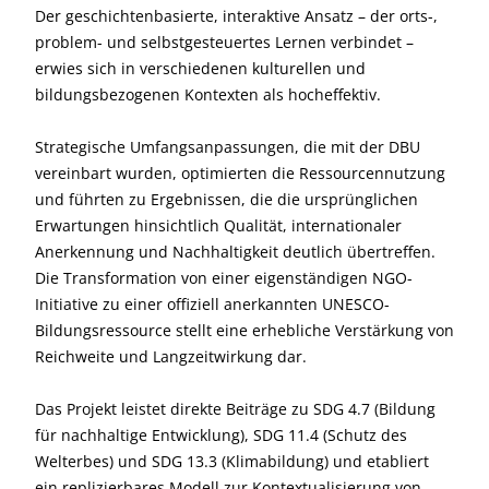
erfüllt: Es adressiert den globalen Bedarf an
hochwertiger Klimabildung und nutzt UNESCO-
Welterbestätten als lebende Observatorien und
Lösungslabore.
Das Projekt zeigt, dass UNESCO-Welterbestätten als
wirkungsvolle und ansprechende Kontexte für
Klimabildung dienen können und komplexe
wissenschaftliche Konzepte für junge Lernende im Alter
von 9–16 Jahren zugänglich und bedeutsam machen.
Der geschichtenbasierte, interaktive Ansatz – der orts-,
problem- und selbstgesteuertes Lernen verbindet –
erwies sich in verschiedenen kulturellen und
bildungsbezogenen Kontexten als hocheffektiv.
Strategische Umfangsanpassungen, die mit der DBU
vereinbart wurden, optimierten die Ressourcennutzung
und führten zu Ergebnissen, die die ursprünglichen
Erwartungen hinsichtlich Qualität, internationaler