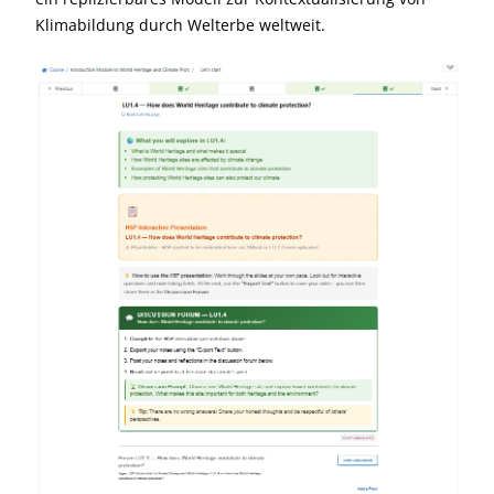
Anerkennung und Nachhaltigkeit deutlich übertreffen.
Die Transformation von einer eigenständigen NGO-
Initiative zu einer offiziell anerkannten UNESCO-
Bildungsressource stellt eine erhebliche Verstärkung von
Reichweite und Langzeitwirkung dar.
Das Projekt leistet direkte Beiträge zu SDG 4.7 (Bildung
für nachhaltige Entwicklung), SDG 11.4 (Schutz des
Welterbes) und SDG 13.3 (Klimabildung) und etabliert
ein replizierbares Modell zur Kontextualisierung von
Klimabildung durch Welterbe weltweit.