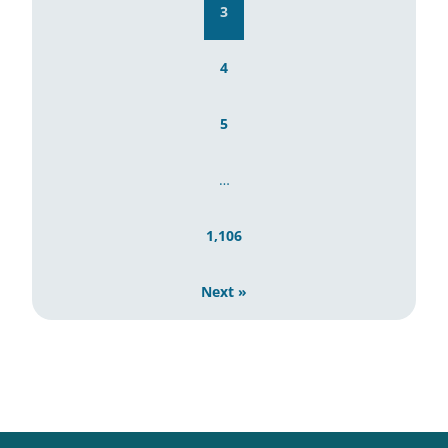
3
4
5
…
1,106
Next »