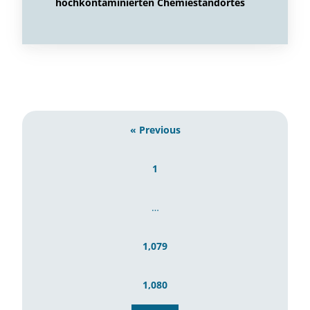
hochkontaminierten Chemiestandortes
« Previous
1
…
1,079
1,080