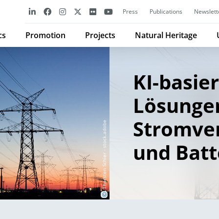
Press
Publications
Newslett
cs
Promotion
Projects
Natural Heritage
KI-basie
Lösungen
Stromver
Thorsten Schier - stock.adobe
und Batt
©