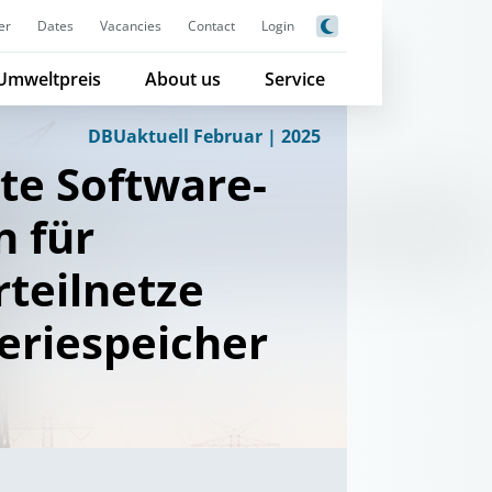
er
Dates
Vacancies
Contact
Login
Umweltpreis
About us
Service
DBUaktuell Februar | 2025
rte Software-
 für
teilnetze
eriespeicher