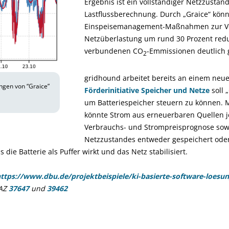
Ergebnis ist ein vollständiger Netzzustand
Lastflussberechnung. Durch „Graice“ kön
Einspeisemanagement-Maßnahmen zur Ve
Netzüberlastung um rund 30 Prozent redu
verbundenen CO
-Emmissionen deutlich 
2
gridhound arbeitet bereits an einem neu
ngen von “Graice”
Förderinitiative Speicher und Netze
soll 
um Batteriespeicher steuern zu können. 
könnte Strom aus erneuerbaren Quellen j
Verbrauchs- und Strompreisprognose sow
Netzzustandes entweder gespeichert oder
ie Batterie als Puffer wirkt und das Netz stabilisiert.
ttps://www.dbu.de/projektbeispiele/ki-basierte-software-loesun
AZ
37647
und
39462