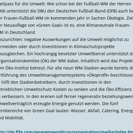
eilpass für die Umwelt: Wie schon bei der Fußball-WM der Herren
06 unterstützt die DBU den Deutschen Fußball-Bund (DFB) auch b
r Frauen-Fußball-WM im kommenden Jahr in Sachen Ökologie. Zie
r Neuauflage von »Green Goal« ist es, eine klima­neutrale Frauen-
M in Deutschland
s­zurichten: negative Auswirkungen auf die Umwelt möglichst zu
rmeiden oder durch Investitionen in Klimaschutzprojekte
szugleichen. Ein hochrangig besetzter Umweltbeirat unterstützt d
ganisationskomitee (OK) der WM dabei. Inhaltlich wird das Projekt
m Öko-Institut betreut. Für alle neun WM-Stadien wurde bereits d
inführung des Umweltmanagement­systems »Ökoprofit« beschlosse
 hilft den Stadienbetreibern, durch Investitionen in den
trieblichen Umweltschutz Kosten zu senken und die Öko-Effizienz
 verbessern. In den Arenen soll ferner regenerativ beziehungswei
weltverträglich erzeugte Energie genutzt werden. Die fünf
rnbereiche von Green Goal lauten: Wasser, Abfall, Catering, Energ
d Mobilität.
ttp://de.fifa.com/womensworldcup/organisation/media/index.ht