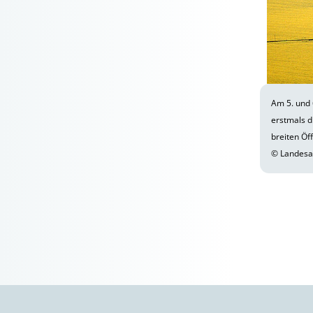
Am 5. und
erstmals d
breiten Öff
© Landesam