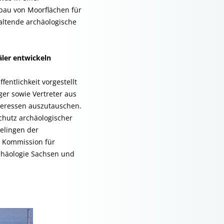
bau von Moorflächen für
altende archäologische
ler entwickeln
entlichkeit vorgestellt
ger sowie Vertreter aus
teressen auszutauschen.
chutz archäologischer
elingen der
er Kommission für
chäologie Sachsen und