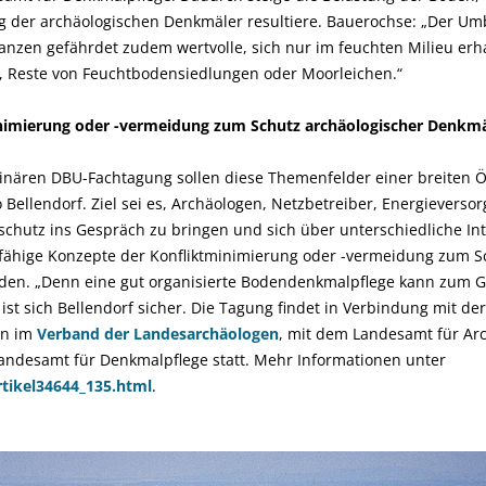
g der archäologischen Denkmäler resultiere. Bauerochse: „Der Um
anzen gefährdet zudem wertvolle, sich nur im feuchten Milieu erh
 Reste von Feuchtbodensiedlungen oder Moorleichen.“
nimierung oder -vermeidung zum Schutz archäologischer Denkmä
inären DBU-Fachtagung sollen diese Themenfelder einer breiten Öff
 Bellendorf. Ziel sei es, Archäologen, Netzbetreiber, Energieversor
schutz ins Gespräch zu bringen und sich über unterschiedliche In
tsfähige Konzepte der Konfliktminimierung oder -vermeidung zum S
den. „Denn eine gut organisierte Bodendenkmalpflege kann zum G
ist sich Bellendorf sicher. Die Tagung findet in Verbindung mit d
en im
Verband der Landesarchäologen
, mit dem Landesamt für Ar
ndesamt für Denkmalpflege statt. Mehr Informationen unter
tikel34644_135.html
.