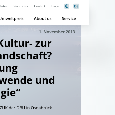
DE
Dates
Vacancies
Contact
Login
Umweltpreis
About us
Service
1. November 2013
Kultur- zur
andschaft?
ung
ewende und
gie“
 ZUK der DBU in Osnabrück