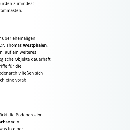
 würden zumindest
Strommasten.
er über ehemaligen
t Dr. Thomas
Westphalen
,
n, auf ein weiteres
ogische Objekte dauerhaft
ffe für die
denarchiv ließen sich
ch eine vorab
tärkt die Bodenerosion
ochse
vom
was in einer