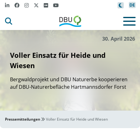
DE
.
l
j
t
.
Ber
gwa
dpro
ek
e
V
©
30. April 2026
Voller Einsatz für Heide und
Wiesen
Bergwaldprojekt und DBU Naturerbe kooperieren
auf DBU-Naturerbefläche Hartmannsdorfer Forst
Pressemitteilungen
Voller Einsatz für Heide und Wiesen