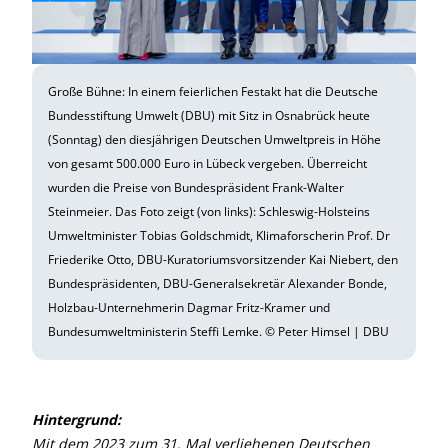
Große Bühne: In einem feierlichen Festakt hat die Deutsche
Bundesstiftung Umwelt (DBU) mit Sitz in Osnabrück heute
(Sonntag) den diesjährigen Deutschen Umweltpreis in Höhe
von gesamt 500.000 Euro in Lübeck vergeben. Überreicht
wurden die Preise von Bundespräsident Frank-Walter
Steinmeier. Das Foto zeigt (von links): Schleswig-Holsteins
Umweltminister Tobias Goldschmidt, Klimaforscherin Prof. Dr
Friederike Otto, DBU-Kuratoriumsvorsitzender Kai Niebert, den
Bundespräsidenten, DBU-Generalsekretär Alexander Bonde,
Holzbau-Unternehmerin Dagmar Fritz-Kramer und
Bundesumweltministerin Steffi Lemke. © Peter Himsel | DBU
Hintergrund:
Mit dem 2023 zum 31. Mal verliehenen Deutschen