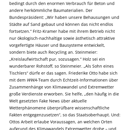
bedingt durch den enormen Verbrauch für Beton und
andere herkömmliche Baumaterialien. Der
Bundespräsident: „Wir haben unsere Behausungen und
Städte auf Sand gebaut und können das nicht endlos
fortsetzen.“ Fritz-Kramer habe mit ihrem Betrieb nicht
nur ökologisch-nachhaltige sowie ästhetisch attraktive
vorgefertigte Häuser und Bausysteme entwickelt,
sondern biete auch Recycling an. Steinmeier:
„Kreislaufwirtschaft pur, sozusagen.“ Holz sei ein
wunderbarer Rohstoff, so Steinmeier. „Als Sohn eines
Tischlers“ dürfe er das sagen. Friederike Otto habe sich
mit dem
WWA
-Team durch Echtzeit-Informationen über
Zusammenhänge von Klimawandel und Extremwetter
große Verdienste erworben. Sie helfe, „den häufig in die
Welt gesetzten Fake News über aktuelle
Wetterphänomene überprüfbare wissenschaftliche
Fakten entgegenzusetzen“, so das Staatsoberhaupt. Und:
Ottos Arbeit erlaube Voraussagen, an welchen Orten
aufgrund des Klimawandels Extremwetter drohe – und