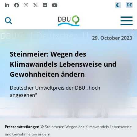
DE
/DBU
m
Peter
H
se
i
l
©
29. October 2023
Steinmeier: Wegen des
Klimawandels Lebensweise und
Gewohnheiten ändern
Deutscher Umweltpreis der DBU „hoch
angesehen“
Pressemitteilungen
Steinmeier: Wegen des Klimawandels Lebensweise
und Gewohnheiten ändern