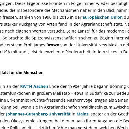
ingen. Diese Ergebnisse konnten in Folge immer wieder bestätigt w
tudie, die insbesondere die Mechanismen näher in den Blick nahm:
n fressen, sanken von 1990 bis 2015 in der
Europäischen Union
dur
s starker Rückgang von Arten fand in der Agrarlandschaft statt. N
e nach eigenen Worten versucht, „eine Lanze“ für das moderne F
 So brachte die Spitzenwissenschaftlerin schon zu Beginn ihrer w
de erst von Prof. James
Brown
von der Universität New Mexico de
 USA mit und „leistete exzellente Pionierarbeit, indem sie es in 
lfalt für die Menschen
erin an der
RWTH Aachen
Ende der 1990er-Jahre begann Böhning-
temfunktionen in großem Maßstab – etwa in Südafrika zur Bedeu
ne Erkenntnis: Früchte-fressende Nashornvögel tragen als Samen
lung bei, wenn sie in Agrarlandschaften Waldinseln zum Zwischen
der
Johannes-Gutenberg-Universität
in
Mainz
, später an der Goet
ch den Ökosystemleistungen, bei denen nach ihren Angaben die Be
 eine Rolle spielt. „Letztlich möchte man verstehen, welchen Wert 