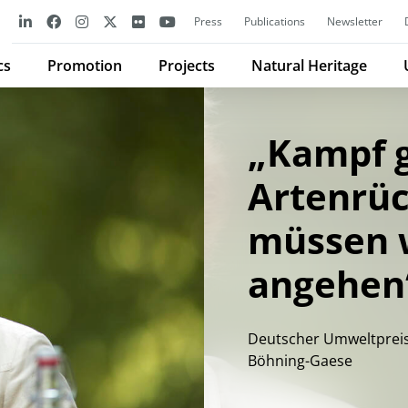
Press
Publications
Newsletter
cs
Promotion
Projects
Natural Heritage
„Kampf 
Artenrü
müssen w
angehen
Deutscher Umweltpreis 
Böhning-Gaese