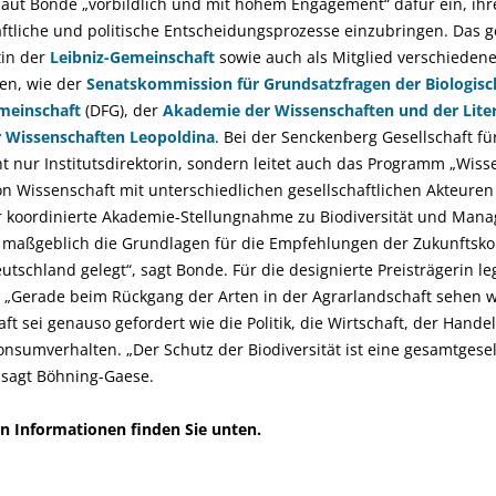
laut Bonde „vorbildlich und mit hohem Engagement“ dafür ein, ihr
aftliche und politische Entscheidungsprozesse einzubringen. Das ge
tin der
Leibniz-Gemeinschaft
sowie auch als Mitglied verschiedene
en, wie der
Senatskommission für Grundsatzfragen der Biologisch
meinschaft
(DFG), der
Akademie der Wissenschaften und der Lite
 Wissenschaften Leopoldina
. Bei der Senckenberg Gesellschaft fü
 nur Institutsdirektorin, sondern leitet auch das Programm „Wisse
von Wissenschaft mit unterschiedlichen gesellschaftlichen Akteure
r koordinierte Akademie-Stellungnahme zu Biodiversität und Man
e maßgeblich die Grundlagen für die Empfehlungen der Zukunftsk
utschland gelegt“, sagt Bonde. Für die designierte Preisträgerin le
 „Gerade beim Rückgang der Arten in der Agrarlandschaft sehen wi
ft sei genauso gefordert wie die Politik, die Wirtschaft, der Hand
sumverhalten. „Der Schutz der Biodiversität ist eine gesamtgesel
 sagt Böhning-Gaese.
en Informationen finden Sie unten.