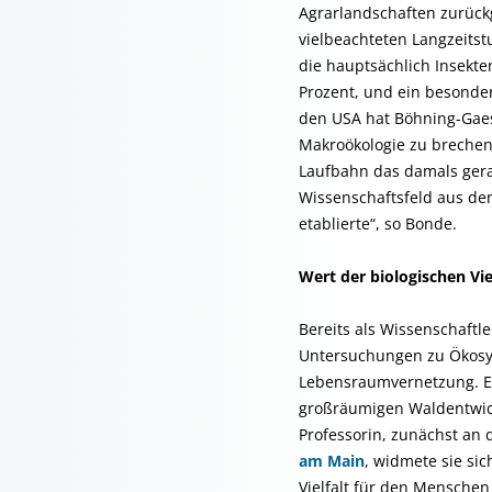
Agrarlandschaften zurückg
vielbeachteten Langzeits
die hauptsächlich Insekte
Prozent, und ein besonder
den USA hat Böhning-Gaes
Makroökologie zu brechen.
Laufbahn das damals gera
Wissenschaftsfeld aus den
etablierte“, so Bonde.
Wert der biologischen Vie
Bereits als Wissenschaftl
Untersuchungen zu Ökosys
Lebensraumvernetzung. Ei
großräumigen Waldentwick
Professorin, zunächst an 
am Main
, widmete sie si
Vielfalt für den Menschen