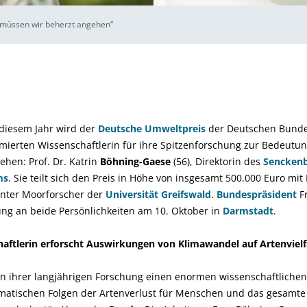
müssen wir beherzt angehen“
diesem Jahr wird der
Deutsche Umweltpreis
der Deutschen Bunde
mierten Wissenschaftlerin für ihre Spitzenforschung zur Bedeutung
ehen: Prof. Dr. Katrin
Böhning-Gaese
(56), Direktorin des
Senckenb
ms
. Sie teilt sich den Preis in Höhe von insgesamt 500.000 Euro mit P
nnter Moorforscher der
Universität Greifswald
.
Bundespräsident
F
ung an beide Persönlichkeiten am 10. Oktober in
Darmstadt
.
ftlerin erforscht Auswirkungen von Klimawandel auf Artenvielf
n ihrer langjährigen Forschung einen enormen wissenschaftlichen 
amatischen Folgen der Artenverlust für Menschen und das gesam