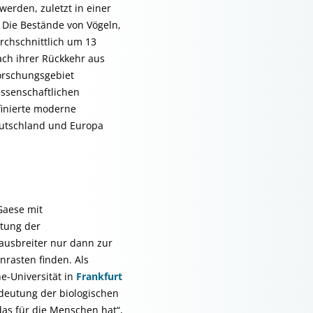
erden, zuletzt in einer
 Die Bestände von Vögeln,
chschnittlich um 13
ach ihrer Rückkehr aus
orschungsgebiet
issenschaftlichen
finierte moderne
Deutschland und Europa
Gaese mit
tung der
ausbreiter nur dann zur
rasten finden. Als
he-Universität in
Frankfurt
deutung der biologischen
das für die Menschen hat“,