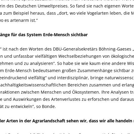
erin des Deutschen Umweltpreises. So fand sie nach eigenen Worten
 zum Beispiel heraus, dass „dort, wo viele Vogelarten leben, die
wo es artenarm ist.“
ge für das System Erde-Mensch sichtbar
 ist nach den Worten des DBU-Generalsekretärs Böhning-Gaeses 
n und unfassbar vielfältigen Wechselbeziehungen von ökologisch
ehmen und zu analysieren“. So habe sie wie kaum eine andere Wis
ystem Erde-Mensch bedeutsamen großen Zusammenhänge sichtbar 
eindruckend vielfältig“ und interdisziplinär, bringe naturwissensc
nd nachhaltigkeitswissenschaftlichen Bereichen zusammen und erla
teraktionen zwischen Menschen und Ökosystemen. Ihre Analysen tr
de und Auswirkungen des Artenverlustes zu erforschen und dara
ät zu entwickeln“, so Bonde.
r Arten in der Agrarlandschaft sehen wir, dass wir alle handeln