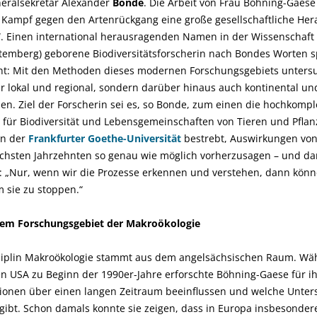
neralsekretär Alexander
Bonde
. Die Arbeit von Frau Böhning-Gaes
 Kampf gegen den Artenrückgang eine große gesellschaftliche Hera
 Einen international herausragenden Namen in der Wissenschaft h
emberg) geborene Biodiversitätsforscherin nach Bondes Worten sp
t: Mit den Methoden dieses modernen Forschungsgebiets untersuc
lokal und regional, sondern darüber hinaus auch kontinental und
len. Ziel der Forscherin sei es, so Bonde, zum einen die hochkomp
ür Biodiversität und Lebensgemeinschaften von Tieren und Pflan
in der
Frankfurter Goethe-Universität
bestrebt, Auswirkungen vo
chsten Jahrzehnten so genau wie möglich vorherzusagen – und da
 „Nur, wenn wir die Prozesse erkennen und verstehen, dann könne
sie zu stoppen.“
 dem Forschungsgebiet der Makroökologie
sziplin Makroökologie stammt aus dem angelsächsischen Raum. Wä
n USA zu Beginn der 1990er-Jahre erforschte Böhning-Gaese für ih
tionen über einen langen Zeitraum beeinflussen und welche Unter
ibt. Schon damals konnte sie zeigen, dass in Europa insbesonder