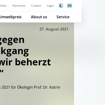
DE
Dates
Vacancies
Contact
Login
Umweltpreis
About us
Service
27. August 2021
gegen
ckgang
ir beherzt
“
2021 für Ökologin Prof. Dr. Katrin