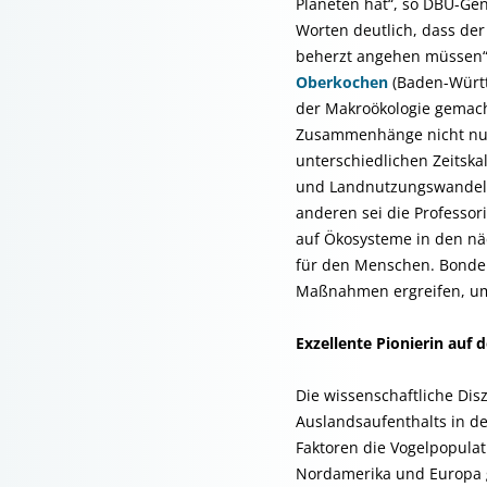
Planeten hat“, so DBU-Ge
Worten deutlich, dass der
beherzt angehen müssen“.
Oberkochen
(Baden-Württ
der Makroökologie gemach
Zusammenhänge nicht nur 
unterschiedlichen Zeitska
und Landnutzungswandel f
anderen sei die Professor
auf Ökosysteme in den nä
für den Menschen. Bonde:
Maßnahmen ergreifen, um 
Exzellente Pionierin auf
Die wissenschaftliche Di
Auslandsaufenthalts in de
Faktoren die Vogelpopula
Nordamerika und Europa g