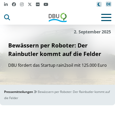
DE
i
i
Gm
bH
ra
n2so
l
©
2. September 2025
Bewässern per Roboter: Der
Rainbutler kommt auf die Felder
DBU fördert das Startup rain2soil mit 125.000 Euro
Pressemitteilungen
Bewässern per Roboter: Der Rainbutler kommt auf
die Felder