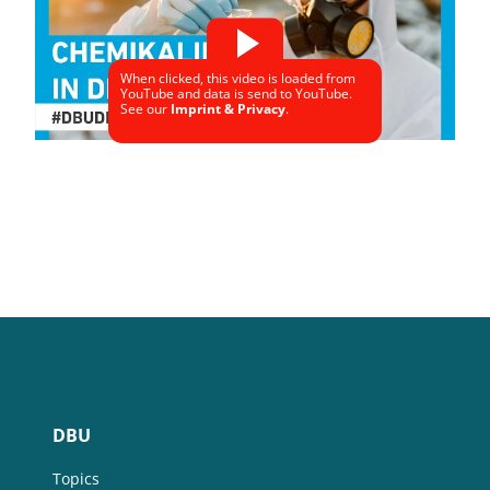
When clicked, this video is loaded from
YouTube and data is send to YouTube.
See our
Imprint & Privacy
.
DBU
Topics