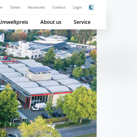
er
Dates
Vacancies
Contact
Login
Umweltpreis
About us
Service