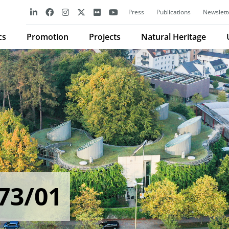
Press
Publications
Newslett
cs
Promotion
Projects
Natural Heritage
73/01