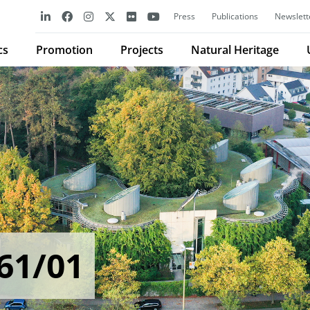
Press
Publications
Newslett
cs
Promotion
Projects
Natural Heritage
61/01