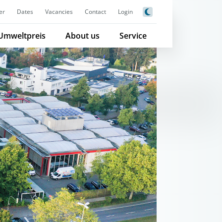
er
Dates
Vacancies
Contact
Login
Umweltpreis
About us
Service