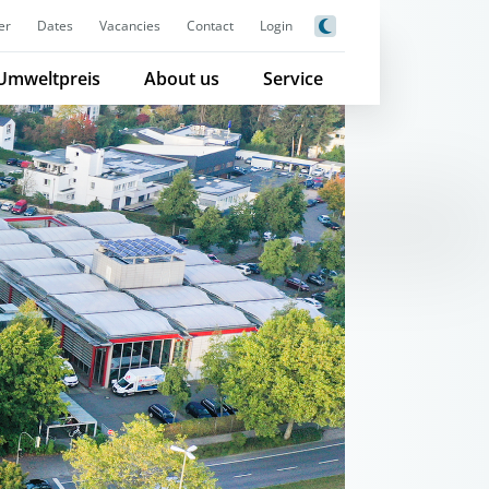
er
Dates
Vacancies
Contact
Login
Umweltpreis
About us
Service