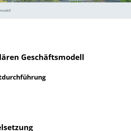
smodell
lären Geschäftsmodell
tdurchführung
elsetzung