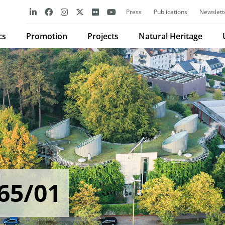
Press
Publications
Newslett
cs
Promotion
Projects
Natural Heritage
65/01